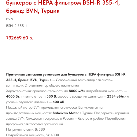
бункеров с HEPA фильтром BSH-R 355-4,
бренд: BVN, Турция
BVN
BSH-R 355-4
792669,60
р.
Добавить в корзину
Приточная вытяжная установка для бункеров с HEPA фильтром BSH-R
355-4, бренд: BVN, Турция
— Современный вентилятор для систем
вентиляции. Это вентилятор общего назначения.
Характеристики: производительность до
8000 м³/ч
, потребляемая мощность —
4000 Вт
, питание от сети
380 В
, скорость вращения двигателя —
2354 об/мин
,
уровень звукового давления —
400 дБ
.
Надёжный мотор BVN промышленного класса. Выпускается на
производственных мощностях
Bahcivan Motor
в Турции. Поддержка и гарантия
завода BVN. Складская программа в России — быстро и удобно. Партнёрская
программа для торговых организаций.
Напряжение сети, В: 380
Потребляемая мощность, Вт: 4000