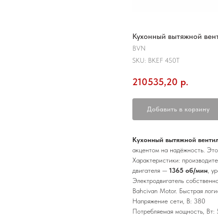
Кухонный вытяжной вент
BVN
SKU:
BKEF 450T
210535,20
р.
Добавить в корзину
Кухонный вытяжной вентил
акцентом на надёжность. Это
Характеристики: производит
двигателя —
1365 об/мин
, у
Электродвигатель собственн
Bahcivan Motor. Быстрая лог
Напряжение сети, В: 380
Потребляемая мощность, Вт: