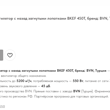
илятор с назад загнутыми лопатками BKEF 450T, бренд: BVN, 
ятор с назад загнутыми лопатками BKEF 450T, бренд: BVN, Турция
— 
 вентилятор общего назначения.
ельность до
5200 м³/ч
, потребляемая мощность —
550 Вт
, питание от сети
ровень звукового давления —
45 дБ
.
ого производства BVN. Прямые поставки с завода
BVN
(Турция). Фирменна
истика по регионам РФ. Партнёрская программа для торговых организаций.
 550