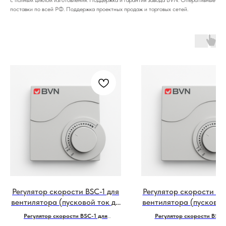
поставки по всей РФ. Поддержка проектных продаж и торговых сетей.
Регулятор скорости BSC-1 для
Регулятор скорости BS
вентилятора (пусковой ток до
вентилятора (пусковой
2 Ампер) симисторный, бренд:
5 Ампер) симисторный,
Регулятор скорости BSC-1 для
Регулятор скорости BSC-
BVN, Турция
BVN, Турция
вентилятора (пусковой ток до 2 Ампер)
вентилятора (пусковой ток до