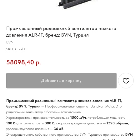
Промышленный радиальный вентилятор низкого
давления ALR-1T, бренд: BVN, Турция
BVN
SKU:
ALR-1T
58098,40
р.
Добавить в корзину
Промышленный радиальный вентилятор низкого давления ALR-1T,
бренд: BVN, Турция
— Профессиональная серия от Bahcivan Motor. Это
радиальный вентилятор с боковым всасыванием.
Характеристики: производительность до
1500 м³/ч
, потребляемая мощность —
180 Вт
, питание от сети
380 В
, скорость вращения двигателя —
1390 об/мин
,
уровень звукового давления —
36 дБ
.
Электродвигатель собственного производства BVN. Турецкое производство
BVN
с полным циклом изготовления. Поддержка и гарантия завода BVN. Оперативные