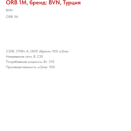
ORB 1M, бренд: BVN, Турция
BVN
ORB 1M
Добавить в корзину
230В; 370Вт; A; 2800 обр/мин; 950 м3/час
Напряжение сети, В: 230
Потребляемая мощность, Вт: 370
Производительность, м3/час: 950