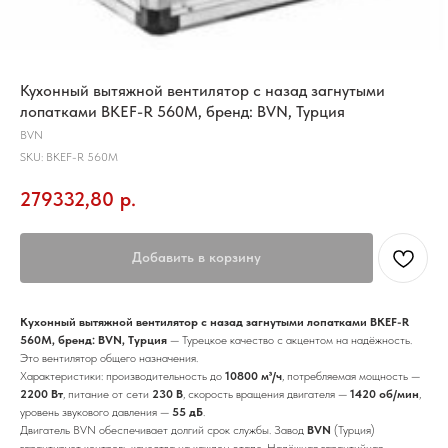
Кухонный вытяжной вентилятор с назад загнутыми
лопатками BKEF-R 560M, бренд: BVN, Турция
BVN
SKU:
BKEF-R 560M
279332,80
р.
Добавить в корзину
Кухонный вытяжной вентилятор с назад загнутыми лопатками BKEF-R
560M, бренд: BVN, Турция
— Турецкое качество с акцентом на надёжность.
Это вентилятор общего назначения.
Характеристики: производительность до
10800 м³/ч
, потребляемая мощность —
2200 Вт
, питание от сети
230 В
, скорость вращения двигателя —
1420 об/мин
,
уровень звукового давления —
55 дБ
.
Двигатель BVN обеспечивает долгий срок службы. Завод
BVN
(Турция)
гарантирует контроль качества на каждом этапе. Надёжная гарантийная