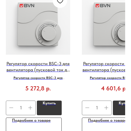
Регулятор скорости BSC-3 для
Регулятор скорости BS
вентилятора (пусковой ток до
вентилятора (пусковой
10 Ампер), бренд: BVN, Турция
2 Ампер) симисторный,
Регулятор скорости BSC-3 для
Регулятор скорости BSC-
BVN, Турция
вентилятора (пусковой ток до 10
вентилятора (пусковой ток до
5 272,8
р.
4 601,6
р.
Ампер), бренд: BVN, Турция
—
симисторный, бренд: BVN, 
Характеристики: питание от сети
230 В
.
Модель регулятора скорости вен
разработанная для долгоср
Купить
Купит
эксплуатации.
Характеристики: питание от се
Подробнее о товаре
Подробнее о товаре