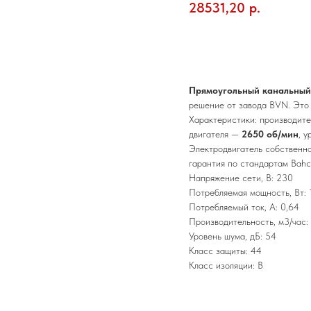
28531,20
р.
Добавить в корзину
Прямоугольный канальный 
решение от завода BVN. Это 
Характеристики: производит
двигателя —
2650 об/мин
, 
Электродвигатель собственн
гарантия по стандартам Bahc
Напряжение сети, В: 230
Потребляемая мощность, Вт: 
Потребляемый ток, А: 0,64
Производительность, м3/час:
Уровень шума, дБ: 54
Класс защиты: 44
Класс изоляции: В