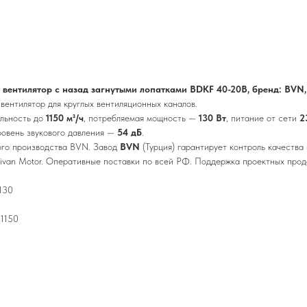
вентилятор с назад загнутыми лопатками BDKF 40-20В, бренд: BVN,
вентилятор для круглых вентиляционных каналов.
ельность до
1150 м³/ч
, потребляемая мощность —
130 Вт
, питание от сети
2
уровень звукового давления —
54 дБ
.
ого производства BVN. Завод
BVN
(Турция) гарантирует контроль качества
ivan Motor. Оперативные поставки по всей РФ. Поддержка проектных прода
130
 1150