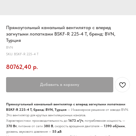
Прямоугольный канальный вентилятор с вперед
загнутыми лопатками BSKF-R 225-4 T, бренд: BVN,
Турция
BVN
SKU:
BSKF-R 225-4 T
80762,40
р.
Добавить в корзину
Прямоугольный канальный вентилятор с вперед загнутыми лопатками
BSKF-R 225-4 T, бренд: BVN, Турция
— Инженерное решение от завода BVN.
Это вентилятор для круглых вентиляционных каналов.
Характеристики: производительность до
1673 м³/ч
, потребляемая мощность —
370 Вт
, питание от сети
380 В
, скорость вращения двигателя —
1390 об/мин
,
уровень звукового давления —
55 дБ
.