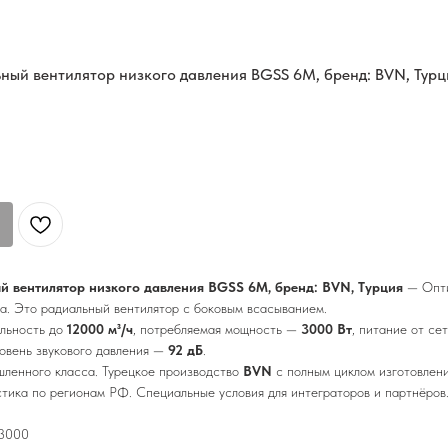
ый вентилятор низкого давления BGSS 6M, бренд: BVN, Турц
вентилятор низкого давления BGSS 6M, бренд: BVN, Турция
— Опти
а. Это радиальный вентилятор с боковым всасыванием.
ельность до
12000 м³/ч
, потребляемая мощность —
3000 Вт
, питание от се
ровень звукового давления —
92 дБ
.
енного класса. Турецкое производство
BVN
с полным циклом изготовлени
стика по регионам РФ. Специальные условия для интеграторов и партнёров
 3000