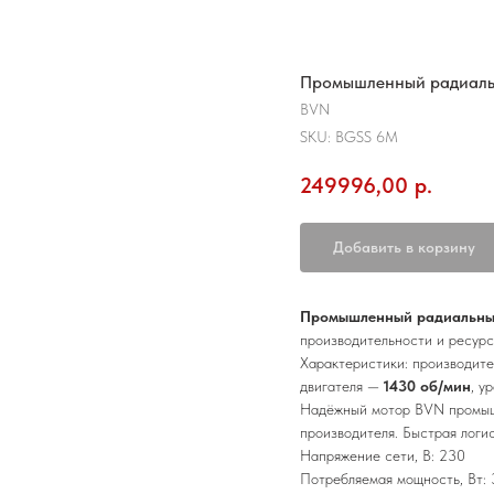
Промышленный радиальн
BVN
SKU:
BGSS 6M
249996,00
р.
Добавить в корзину
Промышленный радиальный 
производительности и ресурс
Характеристики: производит
двигателя —
1430 об/мин
, у
Надёжный мотор BVN промышл
производителя. Быстрая логи
Напряжение сети, В: 230
Потребляемая мощность, Вт: