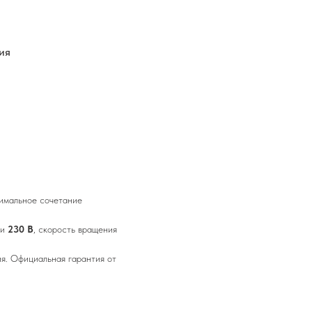
ия
мальное сочетание
ти
230 В
, скорость вращения
я. Официальная гарантия от
.