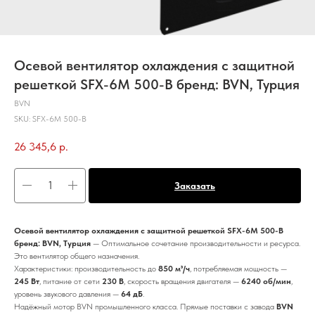
Осевой вентилятор охлаждения с защитной
решеткой SFX-6M 500-B бренд: BVN, Турция
BVN
SKU:
SFX-6M 500-B
26 345,6
р.
Заказать
Осевой вентилятор охлаждения с защитной решеткой SFX-6M 500-B
бренд: BVN, Турция
— Оптимальное сочетание производительности и ресурса.
Это вентилятор общего назначения.
Характеристики: производительность до
850 м³/ч
, потребляемая мощность —
245 Вт
, питание от сети
230 В
, скорость вращения двигателя —
6240 об/мин
,
уровень звукового давления —
64 дБ
.
Надёжный мотор BVN промышленного класса. Прямые поставки с завода
BVN