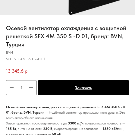
Осевой вентилятор охлаждения с защитной
решеткой SFX 4M 350 S -D 01, бренд: BVN,
Турция
BVN
SKU:
SFX 4M 350 S -D 01
13 345,6
р.
Заказать
Осевой вентилятор охлаждения с защитной решеткой SFX 4M 350 S -D
01, бренд: BVN, Турция
— Надёжный вентилятор промышленного уровня. Это
вентилятор общего назначения.
Характеристики: производительность до
3300 м³/ч
, потребляемая мощность —
165 Вт
, питание от сети
230 В
, скорость вращения двигателя —
1380 об/мин
,
уровень звукового давления —
68 дБ
.