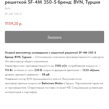
решеткой SF-4M 350-S бренд: BVN, Турция
BVN
SF-4M 350-S
11159,20
р.
Заказать
Осевой вентилятор охлаждения с защитной решеткой SF-4M 350-S
бренд: BVN, Турция
— Оптимальное сочетание производительности и ресурса.
Это вентилятор общего назначения.
Характеристики: производительность до
3100 м³/ч
, потребляемая мощность —
115 Вт
, питание от сети
230 В
, скорость вращения двигателя —
1225 об/мин
,
уровень звукового давления —
58 дБ
.
Надёжный мотор BVN промышленного класса. Выпускается на
производственных мощностях
Bahcivan Motor
в Турции. Официальная гарантия
от производителя. Оперативные поставки по всей РФ. Специальные условия для
интеграторов и партнёров.