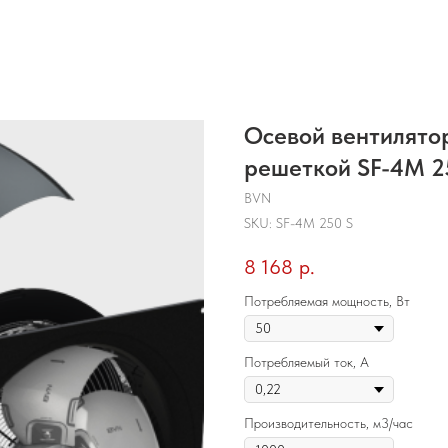
Осевой вентилято
решеткой SF-4M 25
BVN
SKU:
SF-4M 250 S
8 168
р.
Потребляемая мощность, Вт
Потребляемый ток, А
Производительность, м3/час