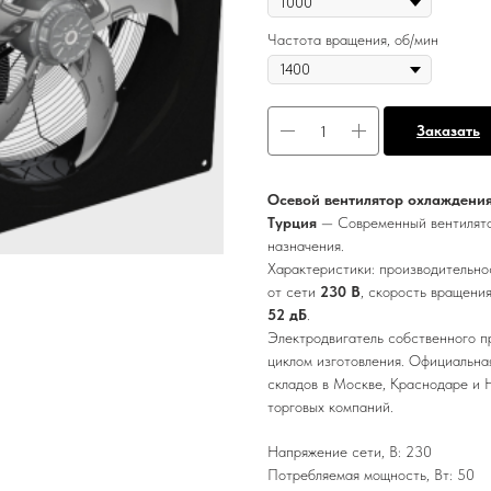
Частота вращения, об/мин
Заказать
Осевой вентилятор охлаждения
Турция
— Современный вентилятор
назначения.
Характеристики: производительно
от сети
230 В
, скорость вращени
52 дБ
.
Электродвигатель собственного п
циклом изготовления. Официальная
складов в Москве, Краснодаре и 
торговых компаний.
Напряжение сети, В: 230
Потребляемая мощность, Вт: 50