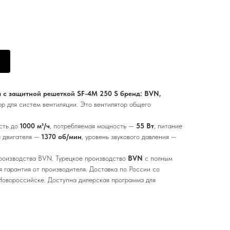
 с защитной решеткой SF-4M 250 S бренд: BVN,
 для систем вентиляции. Это вентилятор общего
сть до
1000 м³/ч
, потребляемая мощность —
55 Вт
, питание
я двигателя —
1370 об/мин
, уровень звукового давления —
роизводства BVN. Турецкое производство
BVN
с полным
 гарантия от производителя. Доставка по России со
Новороссийске. Доступна дилерская программа для