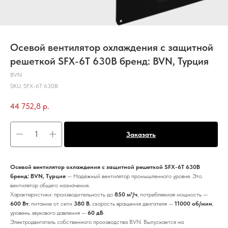
Осевой вентилятор охлаждения с защитной
решеткой SFX-6T 630B бренд: BVN, Турция
BVN
SKU:
SFX-6T 630B
44 752,8
р.
Заказать
Осевой вентилятор охлаждения с защитной решеткой SFX-6T 630B
бренд: BVN, Турция
— Надёжный вентилятор промышленного уровня. Это
вентилятор общего назначения.
Характеристики: производительность до
850 м³/ч
, потребляемая мощность —
600 Вт
, питание от сети
380 В
, скорость вращения двигателя —
11000 об/мин
,
уровень звукового давления —
60 дБ
.
Электродвигатель собственного производства BVN. Выпускается на