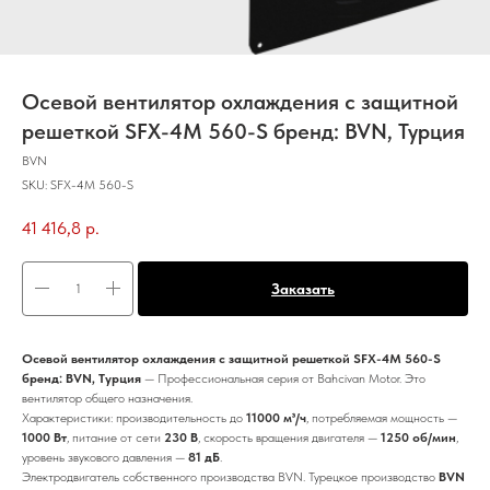
Осевой вентилятор охлаждения с защитной
решеткой SFX-4M 560-S бренд: BVN, Турция
BVN
SKU:
SFX-4M 560-S
41 416,8
р.
Заказать
Осевой вентилятор охлаждения с защитной решеткой SFX-4M 560-S
бренд: BVN, Турция
— Профессиональная серия от Bahcivan Motor. Это
вентилятор общего назначения.
Характеристики: производительность до
11000 м³/ч
, потребляемая мощность —
1000 Вт
, питание от сети
230 В
, скорость вращения двигателя —
1250 об/мин
,
уровень звукового давления —
81 дБ
.
Электродвигатель собственного производства BVN. Турецкое производство
BVN