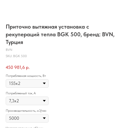
Приточно вытяжная установка с
рекупераций тепла BGK 500, бренд: BVN,
Турция
BVN
SKU:
BGK 500
450 981,6
р.
Потребляемая мощность, Вт
Потребляемый ток, А
Производительность, м3/час
Частота вращения, об/мин