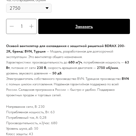
Заказать
Осевой вентилятор для охлаждения с защитной решеткой BDRAX 200-
2K, бренд: BVN, Турция
— Модель, разработанная для долгосрочной
эксплуатации. Это вентилятор общего назначения.
Характеристики: производительность до
680 м³/ч
, потребляемая мощность —
63
Вт
, питание от сети
230 В
, скорость вращения двигателя —
2750 об/мин
,
уровень звукового давления —
50 дБ
.
Электродвигатель собственного производства BVN. Турецкое производство
BVN
с полным циклом изготовления. Надёжная гарантийная поддержка по всей
России. Складская программа в России — быстро и удобно. Поддержка
проектных продаж и торговых сетей.
Напряжение сети, В: 230
Потребляемая мощность, Вт: 63
Потребляемый ток, А: 0,28
Производительность, м3/час: 680
Уровень шума, дБ: 50
Класс защиты: 43