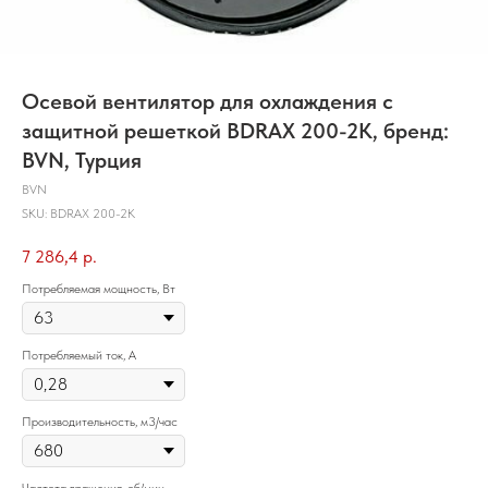
Осевой вентилятор для охлаждения с
защитной решеткой BDRAX 200-2K, бренд:
BVN, Турция
BVN
SKU:
BDRAX 200-2K
7 286,4
р.
Потребляемая мощность, Вт
Потребляемый ток, А
Производительность, м3/час
Частота вращения, об/мин