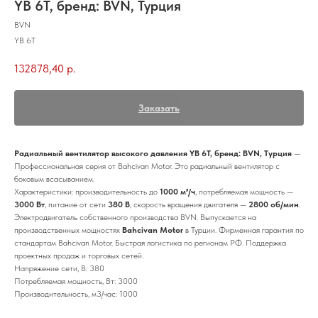
YB 6T, бренд: BVN, Турция
BVN
YB 6T
132878,40
р.
Заказать
Радиальный вентилятор высокого давления YB 6T, бренд: BVN, Турция
—
Профессиональная серия от Bahcivan Motor. Это радиальный вентилятор с
боковым всасыванием.
Характеристики: производительность до
1000 м³/ч
, потребляемая мощность —
3000 Вт
, питание от сети
380 В
, скорость вращения двигателя —
2800 об/мин
.
Электродвигатель собственного производства BVN. Выпускается на
производственных мощностях
Bahcivan Motor
в Турции. Фирменная гарантия по
стандартам Bahcivan Motor. Быстрая логистика по регионам РФ. Поддержка
проектных продаж и торговых сетей.
Напряжение сети, В: 380
Потребляемая мощность, Вт: 3000
Производительность, м3/час: 1000