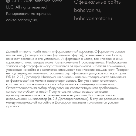
© 2011 - 2026. Bahcivan Motor
Официальные сайты:
LLC. All rights reserved.
bahcivan.ru,
Копирование материалов
bahcivanmotor.ru
сайта запрещено.
Данный интернет-сайт носит информационный характер. Оформление заказа
или акцепт Договора поставки (публичной оферты), размещённого на Сайте,
означает согласие с его условиями. Информация о цвете, технических и иных
характеристиках товаров может быть изменена Производителем. Изображения
товаров на фотографиях могут отличаться от оригиналов. Области применения,
указанные на сайте и в каталогах, описывают технические возможности Товара и
не подтверждают наличие отраслевых сертификатов и допусков на территории
РФ (п. 2.2.1 Договора). Информация о цене и наличии товара может отличаться
от фактической на момент оформления заказа. Для уточнения стоимости,
комплектности и наличия просьба обращаться к менеджерам компании.
Ответственность за выбор оборудования, соответствующего требованиям
конкретного объекта, несёт Покупатель или лицо, осуществляющее
проектирование и монтаж. Технические консультации Поставщика носят
информационный характер (п. 2.5 Договора поставки). В случае расхождения
между информацией на сайте и Договором поставки применяются условия
Договора.