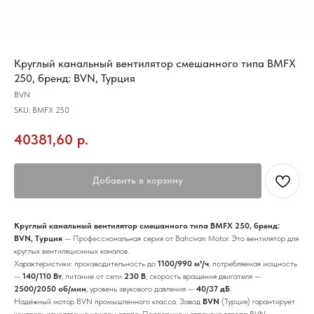
Круглый канальный вентилятор смешанного типа BMFX
250, бренд: BVN, Турция
BVN
SKU:
BMFX 250
40381,60
р.
Добавить в корзину
Круглый канальный вентилятор смешанного типа BMFX 250, бренд:
BVN, Турция
— Профессиональная серия от Bahcivan Motor. Это вентилятор для
круглых вентиляционных каналов.
Характеристики: производительность до
1100/990 м³/ч
, потребляемая мощность
—
140/110 Вт
, питание от сети
230 В
, скорость вращения двигателя —
2500/2050 об/мин
, уровень звукового давления —
40/37 дБ
.
Надёжный мотор BVN промышленного класса. Завод
BVN
(Турция) гарантирует
контроль качества на каждом этапе. Поддержка и гарантия завода BVN.