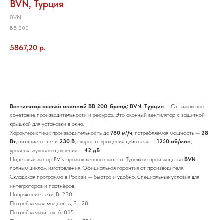
BVN, Турция
BVN
BB 200
5867,20
р.
Добавить в корзину
Вентилятор осевой оконный BB 200, бренд: BVN, Турция
— Оптимальное
сочетание производительности и ресурса. Это оконный вентилятор с защитной
крышкой для установки в окна.
Характеристики: производительность до
780 м³/ч
, потребляемая мощность —
28
Вт
, питание от сети
230 В
, скорость вращения двигателя —
1250 об/мин
,
уровень звукового давления —
42 дБ
.
Надёжный мотор BVN промышленного класса. Турецкое производство
BVN
с
полным циклом изготовления. Официальная гарантия от производителя.
Складская программа в России — быстро и удобно. Специальные условия для
интеграторов и партнёров.
Напряжение сети, В: 230
Потребляемая мощность, Вт: 28
Потребляемый ток, А: 0,15