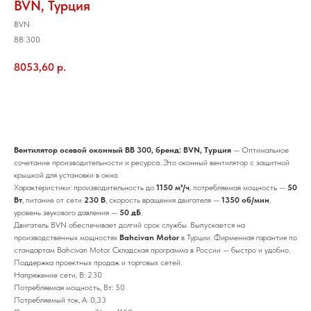
BVN, Турция
BVN
BB 300
8053,60
р.
Добавить в корзину
Вентилятор осевой оконный BB 300, бренд: BVN, Турция
— Оптимальное
сочетание производительности и ресурса. Это оконный вентилятор с защитной
крышкой для установки в окна.
Характеристики: производительность до
1150 м³/ч
, потребляемая мощность —
50
Вт
, питание от сети
230 В
, скорость вращения двигателя —
1350 об/мин
,
уровень звукового давления —
50 дБ
.
Двигатель BVN обеспечивает долгий срок службы. Выпускается на
производственных мощностях
Bahcivan Motor
в Турции. Фирменная гарантия по
стандартам Bahcivan Motor. Складская программа в России — быстро и удобно.
Поддержка проектных продаж и торговых сетей.
Напряжение сети, В: 230
Потребляемая мощность, Вт: 50
Потребляемый ток, А: 0,33