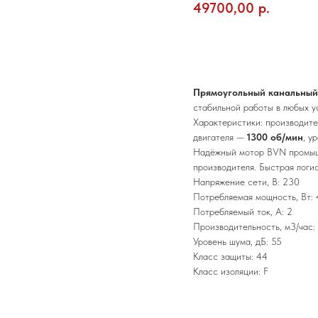
49700,00
р.
Добавить в корзину
Прямоугольный канальный 
стабильной работы в любых ус
Характеристики: производит
двигателя —
1300 об/мин
, у
Надёжный мотор BVN промышл
производителя. Быстрая логи
Напряжение сети, В: 230
Потребляемая мощность, Вт:
Потребляемый ток, А: 2
Производительность, м3/час:
Уровень шума, дБ: 55
Класс защиты: 44
Класс изоляции: F