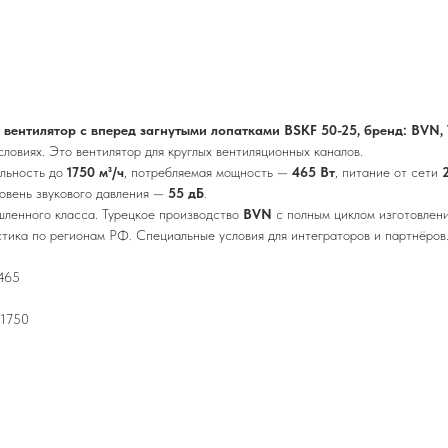
вентилятор с вперед загнутыми лопатками BSKF 50-25, бренд: BVN,
ловиях. Это вентилятор для круглых вентиляционных каналов.
ельность до
1750 м³/ч
, потребляемая мощность —
465 Вт
, питание от сети
ровень звукового давления —
55 дБ
.
енного класса. Турецкое производство
BVN
с полным циклом изготовлени
стика по регионам РФ. Специальные условия для интеграторов и партнёров
 465
 1750