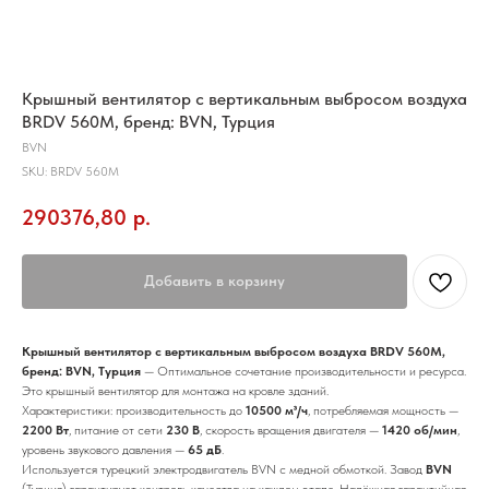
Крышный вентилятор с вертикальным выбросом воздуха
BRDV 560M, бренд: BVN, Турция
BVN
SKU:
BRDV 560M
290376,80
р.
Добавить в корзину
Крышный вентилятор с вертикальным выбросом воздуха BRDV 560M,
бренд: BVN, Турция
— Оптимальное сочетание производительности и ресурса.
Это крышный вентилятор для монтажа на кровле зданий.
Характеристики: производительность до
10500 м³/ч
, потребляемая мощность —
2200 Вт
, питание от сети
230 В
, скорость вращения двигателя —
1420 об/мин
,
уровень звукового давления —
65 дБ
.
Используется турецкий электродвигатель BVN с медной обмоткой. Завод
BVN
(Турция) гарантирует контроль качества на каждом этапе. Надёжная гарантийная