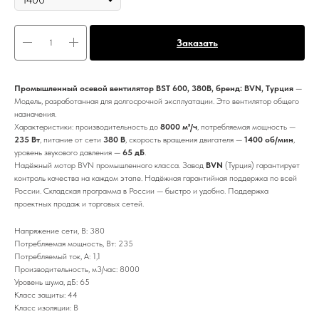
Заказать
Промышленный осевой вентилятор BST 600, 380В, бренд: BVN, Турция
—
Модель, разработанная для долгосрочной эксплуатации. Это вентилятор общего
назначения.
Характеристики: производительность до
8000 м³/ч
, потребляемая мощность —
235 Вт
, питание от сети
380 В
, скорость вращения двигателя —
1400 об/мин
,
уровень звукового давления —
65 дБ
.
Надёжный мотор BVN промышленного класса. Завод
BVN
(Турция) гарантирует
контроль качества на каждом этапе. Надёжная гарантийная поддержка по всей
России. Складская программа в России — быстро и удобно. Поддержка
проектных продаж и торговых сетей.
Напряжение сети, В: 380
Потребляемая мощность, Вт: 235
Потребляемый ток, А: 1,1
Производительность, м3/час: 8000
Уровень шума, дБ: 65
Класс защиты: 44
Класс изоляции: B