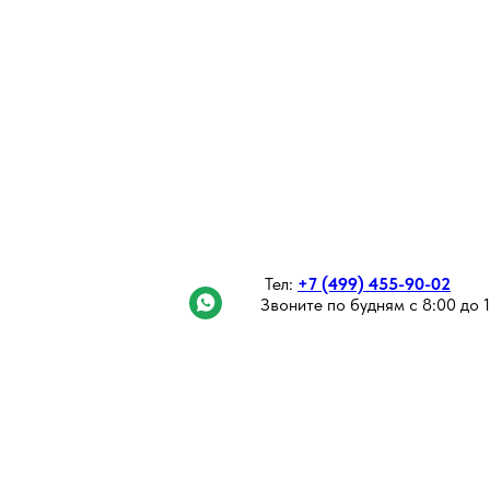
Официальный русс
альные вентиляторы OB
ностороннего всасыва
Тел:
+7 (499) 455-90-02
Звоните по будням с 8:00 до 
сококачественный электродвигатель и рабо
лесо BVN собственного производства в Тур