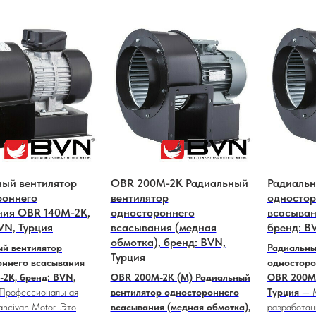
ный вентилятор
OBR 200M-2K Радиальный
Радиальн
роннего
вентилятор
одностор
ния OBR 140M-2K,
одностороннего
всaсыван
VN, Турция
всaсывания (медная
бренд: B
обмотка), бренд: BVN,
й вентилятор
Радиальны
Турция
оннего всaсывания
односторо
2K, бренд: BVN,
OBR 200M-2K (M) Радиальный
OBR 200M-
Профессиональная
вентилятор одностороннего
Турция
— М
ahcivan Motor. Это
всaсывания (медная обмотка),
разработан