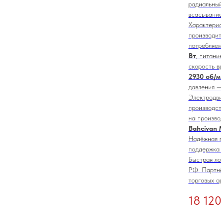
радиальный
всасывани
Характерис
производи
потребляе
Вт
, питани
скорость в
2930 об/
давления 
Электродви
производс
на произв
Bahcivan 
Надёжная 
поддержка 
Быстрая ло
РФ. Партн
торговых о
18 12