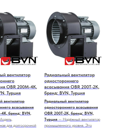
ый вентилятор
Радиальный вентилятор
оннего
одностороннего
ия OBR 200M-4K,
всaсывания OBR 200T-2K,
VN, Турция
бренд: BVN, Турция
й вентилятор
Радиальный вентилятор
ннего всaсывания
одностороннего всaсывания
4K, бренд: BVN,
OBR 200T-2K, бренд: BVN,
одель,
Турция
— Надёжный вентилятор
ная для долгосрочной
промышленного уровня. Это