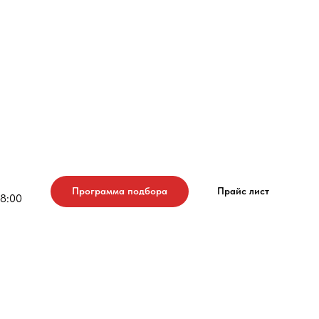
коязычный сайт завода
R 200
ния
Программа подбора
Прайс лист
18:00
чее
ции