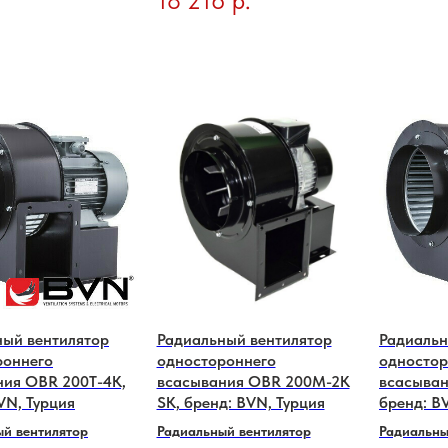
18 216
р.
ный вентилятор
Радиальный вентилятор
Радиальн
роннего
одностороннего
одностор
ния OBR 200T-4K,
всaсывания OBR 200M-2K
всaсыван
VN, Турция
SK, бренд: BVN, Турция
бренд: B
й вентилятор
Радиальный вентилятор
Радиальны