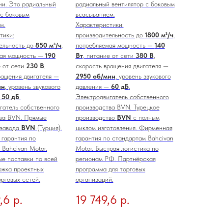
ии. Это радиальный
радиальный вентилятор с боковым
 с боковым
всасыванием.
м.
Характеристики:
тики:
производительность до
1800 м³/ч
,
ельность до
850 м³/ч
,
потребляемая мощность —
140
мая мощность —
190
Вт
, питание от сети
380 В
,
е от сети
230 В
,
скорость вращения двигателя —
ращения двигателя —
2950 об/мин
, уровень звукового
ин
, уровень звукового
давления —
60 дБ
.
—
50 дБ
.
Электродвигатель собственного
гатель собственного
производства BVN. Турецкое
ва BVN. Прямые
производство
BVN
с полным
 завода
BVN
(Турция).
циклом изготовления. Фирменная
гарантия по
гарантия по стандартам Bahcivan
 Bahcivan Motor.
Motor. Быстрая логистика по
е поставки по всей
регионам РФ. Партнёрская
жка проектных
программа для торговых
орговых сетей.
организаций.
,6
р.
19 749,6
р.