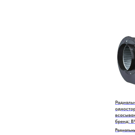
Радиаль
односто
всaсыва
бренд: B
Радиальны