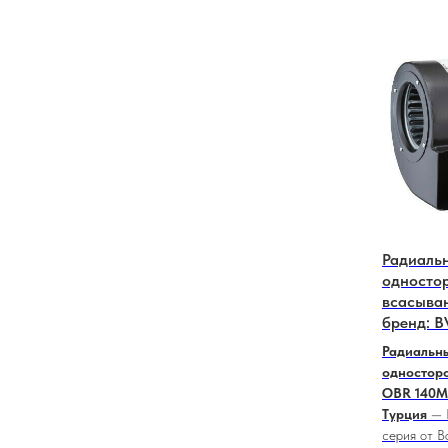
Радиаль
односто
всaсыва
бренд: B
Радиальны
одностор
OBR 140M-
Турция
— 
серия от B