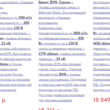
 вентилятор с боковым
бренд: BVN, Турция
—
эксплуатац
ем.
Профессиональная серия от
вентилятор
тики:
Bahcivan Motor. Это радиальный
всасывание
тельность до
1100 м³/ч
,
вентилятор с боковым
Характерис
мая мощность —
200
всасыванием.
производит
е от сети
230 В
,
Характеристики:
потребляе
ращения двигателя —
производительность до
1800 м³/ч
,
Вт
, питани
мин
, уровень звукового
потребляемая мощность —
450
скорость в
—
53 дБ
.
Вт
, питание от сети
230 В
,
1450 об/м
гатель собственного
скорость вращения двигателя —
давления 
тва BVN. Выпускается
2770 об/мин
, уровень звукового
Электродви
одственных мощностях
давления —
55 дБ
.
производст
Motor
в Турции.
Двигатель BVN обеспечивает
поставки с
гарантийная
долгий срок службы. Турецкое
Фирменная 
по всей России.
производство
BVN
с полным
стандартам
гистика по регионам
циклом изготовления. Поддержка
Оперативны
ёрская программа для
и гарантия завода BVN. Быстрая
РФ. Поддер
рганизаций.
логистика по регионам РФ.
продаж и т
Доступна дилерская программа
0
р.
18 849
для торговых компаний.