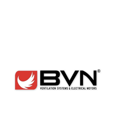
Ради
од
Вы
ко